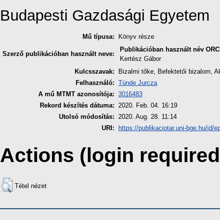
Budapesti Gazdasági Egyetem
Mű típusa:
Könyv része
Publikációban használt név
ORC
Szerző publikációban használt neve:
Kertész Gábor
Kulcsszavak:
Bizalmi tőke, Befektetői bizalom, A
Felhasználó:
Tünde Jurcza
A mű MTMT azonosítója:
3016483
Rekord készítés dátuma:
2020. Feb. 04. 16:19
Utolsó módosítás:
2020. Aug. 28. 11:14
URI:
https://publikaciotar.uni-bge.hu/id/e
Actions (login required
Tétel nézet