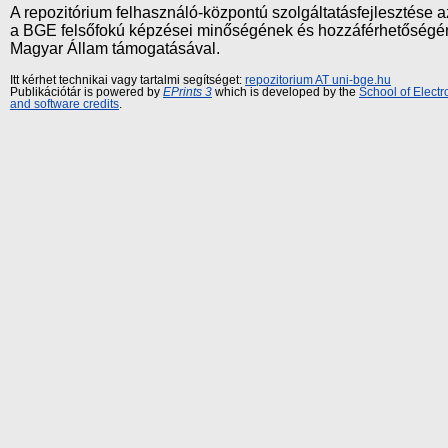
A repozitórium felhasználó-központú szolgáltatásfejlesztés
a BGE felsőfokú képzései minőségének és hozzáférhetőségének
Magyar Állam támogatásával.
Itt kérhet technikai vagy tartalmi segítséget:
repozitorium AT uni-bge.hu
Publikációtár is powered by
EPrints 3
which is developed by the
School of Elect
and software credits
.