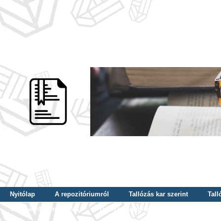
Nyitólap
A repozitóriumról
Tallózás kar szerint
Tall
Tallózás dátum szerint
Tallózás tudományterület szerint