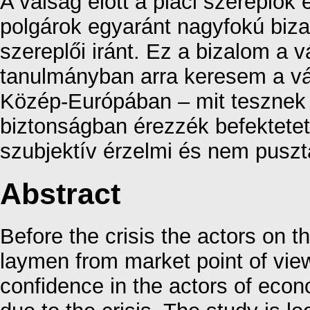
A válság előtt a piaci szereplők 
polgárok egyaránt nagyfokú biza
szereplői iránt. Ez a bizalom a 
tanulmányban arra keresem a vá
Közép-Európában – mit tesznek a
biztonságban érezzék befektetet
szubjektív érzelmi és nem pusztán
Abstract
Before the crisis the actors on t
laymen from market point of view
confidence in the actors of econ