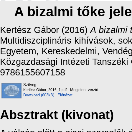
A bizalmi tőke jel
Kertész Gábor
(2016)
A bizalmi 
Multidiszciplináris kihívások, 
Egyetem, Kereskedelmi, Vendéglá
Közgazdasági Intézeti Tanszéki 
9786155607158
Szöveg
- Megjelent verzió
Kertész Gábor_2016_1.pdf
Download (603kB)
|
Előnézet
Absztrakt (kivonat)