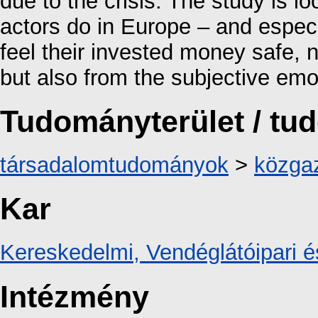
due to the crisis. The study is l
actors do in Europe – and especi
feel their invested money safe, n
but also from the subjective emo
Tudományterület / t
társadalomtudományok
>
közga
Kar
Kereskedelmi, Vendéglátóipari é
Intézmény