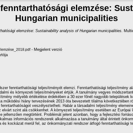
enntarthatósági elemzése: Sustai
Hungarian municipalities
atósági elemzése: Sustainability analysis of Hungarian municipalities.
Multid
- Megjelent verzió
elemzése_2018.pdf
rtója
er fenntarthatósági teljesítményét elemzi. Fenntarthatósági teljesítmény al
adalmi és környezeti teljesítményeket értjük. A tanulmány vegyes módszertan
sítmény mélyebb értékelése érdekében a 30 ezer főnél nagyobb települések kö
 a működési hiány tervezésének 2013 óta bevezetett tilalma következtében rö
fenntarthatóságot veszélyeztetheti. Habár a társadalmi teljesítmény elemeinek
 elvárt szint alá csökkenhet. A környezeti teljesítmény esetében az Európa
ése jellemzően megtörtént. Problémát jelent azonban, hogy a fejlesztési forrás
kalmas információs rendszerek alkalmazása a tanulmány által érintett önkor
 kockázat merül fel, az önkormányzati rendszer átfogó fenntarthatósági telj