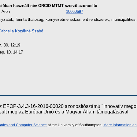
cióban használt név
ORCID
MTMT szerző azonosító
 Áron
10060697
yzatok, fenntarthatóság, környezetmenedzsment rendszerek, municipalities,
Gabriella Kozákné Szabó
n. 30. 12:19
ep. 10. 14:17
e az EFOP-3.4.3-16-2016-00020 azonosítószámú "Innovatív meg
ósult meg az Európai Unió és a Magyar Állam támogatásával.
ronics and Computer Science
at the University of Southampton.
More information an