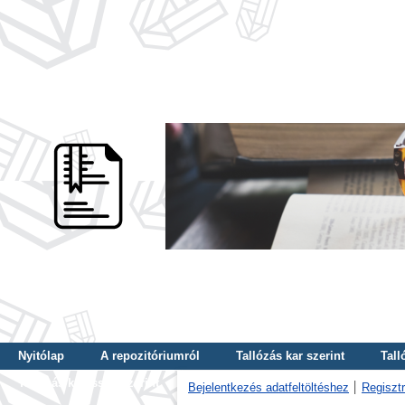
Nyitólap
A repozitóriumról
Tallózás kar szerint
Tall
Tallózás kulcsszó szerint
Bejelentkezés adatfeltöltéshez
Regisztr