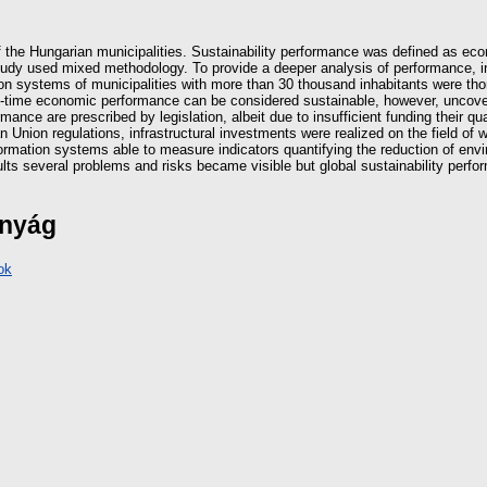
 the Hungarian municipalities. Sustainability performance was defined as ec
study used mixed methodology. To provide a deeper analysis of performance, in
tion systems of municipalities with more than 30 thousand inhabitants were tho
ort-time economic performance can be considered sustainable, however, unco
nce are prescribed by legislation, albeit due to insufficient funding their qua
 Union regulations, infrastructural investments were realized on the field 
ormation systems able to measure indicators quantifying the reduction of envi
ts several problems and risks became visible but global sustainability perfor
ányág
ok