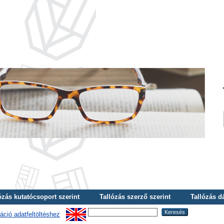
ózás kutatócsoport szerint
Tallózás szerző szerint
Tallózás d
áció adatfeltöltéshez