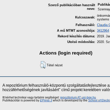
Publiká
Szerző publikációban használt
neve:
Szennay
önkormán
Kulcsszavak:
systems
Felhasználó:
Claudia 
A mű MTMT azonosítója:
3412964
Rekord készítés dátuma:
2019. Ja
Utolsó módosítás:
2020. Sz
Actions (login required)
Tétel nézet
A repozitórium felhasználó-központú szolgáltatásfejlesztés
hozzáférhetőségének javításáért" című projekt keretében val
Itt kérhet technikai vagy tartalmi segítséget:
repozitorium AT uni-bge.hu
Publikációtár is powered by
EPrints 3
which is developed by the
School of Elect