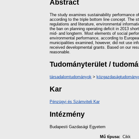
Abstract
The study examines sustainability performance of
according to the triple bottom line concept. The 
regulations and literature, environmental informa
the ban on planning operating deficit in 2013 sh
mid- and longterm. Most elements of social performa
environmental performance, according to European
municipalities examined, however, did not use inf
received developmental grants. Based on our resul
reasonable.
Tudományterület / tudom
társadalomtudományok
>
közgazdaságtudomány
Kar
Pénzügyi és Számviteli Kar
Intézmény
Budapesti Gazdasági Egyetem
Mű típusa:
Cikk