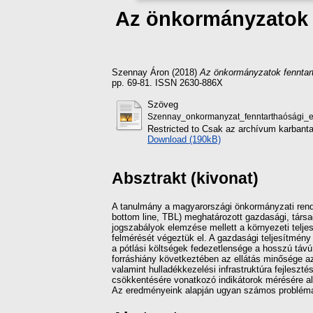
Az önkormányzatok f
Szennay Áron
(2018)
Az önkormányzatok fenntarth
pp. 69-81. ISSN 2630-886X
Szöveg
Szennay_onkormanyzat_fenntarthaósági_
Restricted to Csak az archívum karbanta
Download (190kB)
Absztrakt (kivonat)
A tanulmány a magyarországi önkormányzati rendsz
bottom line, TBL) meghatározott gazdasági, társ
jogszabályok elemzése mellett a környezeti telje
felmérését végeztük el. A gazdasági teljesítmény
a pótlási költségek fedezetlensége a hosszú távú 
forráshiány következtében az ellátás minősége az
valamint hulladékkezelési infrastruktúra fejleszt
csökkentésére vonatkozó indikátorok mérésére al
Az eredményeink alapján ugyan számos probléma és