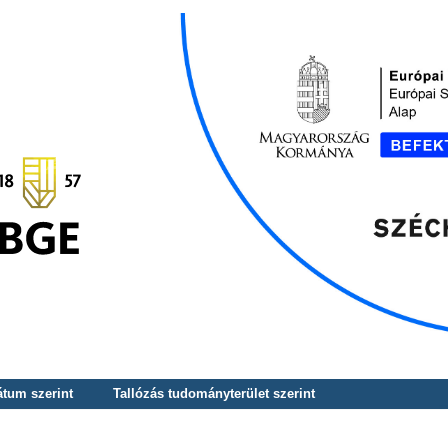
átum szerint
Tallózás tudományterület szerint