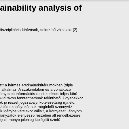
nability analysis of
iszciplináris kihívások, sokszínű válaszok (2).
att a hármas eredménykritériumokban (triple
t alkalmaz. A szakirodalom és a vonatkozó
rnyezeti információs rendszerének teljes körű
vid távon fenntarthatónak tekinthető. Ugyanakkor
 jó részét jogszabályi kötelezettség írja elő,
i Uniós szabályozásnak megfelelő szennyvíz-,
ok igénybe vételekor vállalt, a környezeti lábnyom
mányzatok elenyésző részében áll rendelkezésre.
esítménye jelenleg kielégítő szintű.