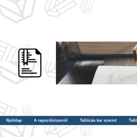
Nyitólap
A repozitóriumról
Tallózás kar szerint
Tall
Tallózás dátum szerint
Tallózás tudományterület szerint