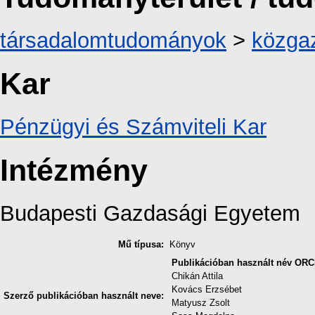
társadalomtudományok
>
közga
Kar
Pénzügyi és Számviteli Kar
Intézmény
Budapesti Gazdasági Egyetem
Mű típusa:
Könyv
Publikációban használt név
ORC
Chikán Attila
Kovács Erzsébet
Szerző publikációban használt neve:
Matyusz Zsolt