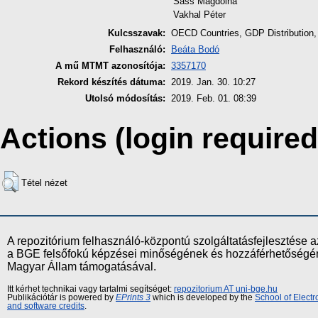
Sass Magdolna
Vakhal Péter
Kulcsszavak:
OECD Countries, GDP Distribution,
Felhasználó:
Beáta Bodó
A mű MTMT azonosítója:
3357170
Rekord készítés dátuma:
2019. Jan. 30. 10:27
Utolsó módosítás:
2019. Feb. 01. 08:39
Actions (login required
Tétel nézet
A repozitórium felhasználó-központú szolgáltatásfejlesztés
a BGE felsőfokú képzései minőségének és hozzáférhetőségének
Magyar Állam támogatásával.
Itt kérhet technikai vagy tartalmi segítséget:
repozitorium AT uni-bge.hu
Publikációtár is powered by
EPrints 3
which is developed by the
School of Elect
and software credits
.