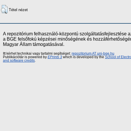
Tétel nézet
A repozitórium felhasználó-központú szolgáltatásfejlesztés
a BGE felsőfokú képzései minőségének és hozzáférhetőségének
Magyar Állam támogatásával.
Itt kérhet technikai vagy tartalmi segítséget:
repozitorium AT uni-bge.hu
Publikációtár is powered by
EPrints 3
which is developed by the
School of Elect
and software credits
.