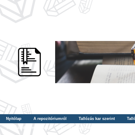
Nyitólap
A repozitóriumról
Tallózás kar szerint
Tall
Tallózás dátum szerint
Tallózás tudományterület szerint