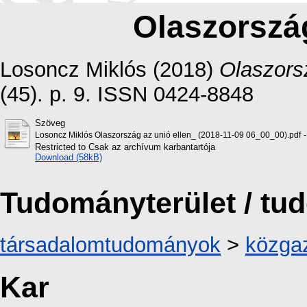
Olaszország
Losoncz Miklós
(2018)
Olaszors
(45). p. 9. ISSN 0424-8848
Szöveg
-
Losoncz Miklós Olaszország az unió ellen_ (2018-11-09 06_00_00).pdf
Restricted to Csak az archívum karbantartója
Download (58kB)
Tudományterület / t
társadalomtudományok
>
közga
Kar