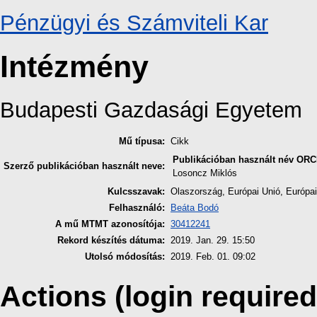
Pénzügyi és Számviteli Kar
Intézmény
Budapesti Gazdasági Egyetem
Mű típusa:
Cikk
Publikációban használt név
ORC
Szerző publikációban használt neve:
Losoncz Miklós
Kulcsszavak:
Olaszország, Európai Unió, Európai
Felhasználó:
Beáta Bodó
A mű MTMT azonosítója:
30412241
Rekord készítés dátuma:
2019. Jan. 29. 15:50
Utolsó módosítás:
2019. Feb. 01. 09:02
Actions (login required