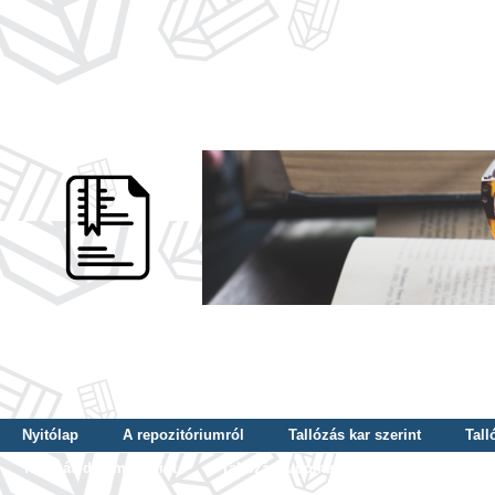
Nyitólap
A repozitóriumról
Tallózás kar szerint
Tall
Tallózás dátum szerint
Tallózás tudományterület szerint