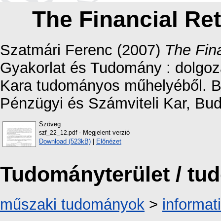
The Financial Ret
Szatmári Ferenc
(2007)
The Fina
Gyakorlat és Tudomány : dolgoz
Kara tudományos műhelyéből. B
Pénzügyi és Számviteli Kar, Bud
Szöveg
- Megjelent verzió
szf_22_12.pdf
Download (523kB)
|
Előnézet
Tudományterület / t
műszaki tudományok
>
informat