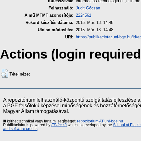
Kulcsszavak:
információs technológia (IT) - inf
Felhasználó:
Judit Góczán
A mű MTMT azonosítója:
2224561
Rekord készítés dátuma:
2015. Már. 13. 14:48
Utolsó módosítás:
2015. Már. 13. 14:48
URI:
https://publikaciotar.uni-bge.hu/id/e
Actions (login required
Tétel nézet
A repozitórium felhasználó-központú szolgáltatásfejlesztés
a BGE felsőfokú képzései minőségének és hozzáférhetőségének
Magyar Állam támogatásával.
Itt kérhet technikai vagy tartalmi segítséget:
repozitorium AT uni-bge.hu
Publikációtár is powered by
EPrints 3
which is developed by the
School of Elect
and software credits
.